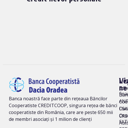
Vi
Le
ne
Edu
fina
Ban
Banca noastră face parte din rețeaua Băncilor
AN
Coo
Cooperatiste CREDITCOOP, singura rețea de bănci
Dac
CSA
cooperatiste din România, care are peste 650 mii
Ora
CRS 
de membri asociați și 1 milion de clienți
FAT
Auto