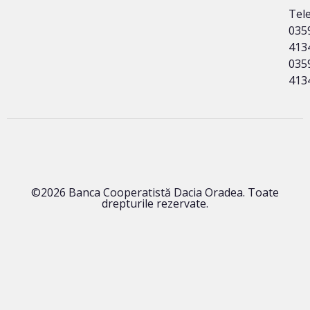
Tele
035
413
035
413
©2026 Banca Cooperatistă Dacia Oradea. Toate
drepturile rezervate.