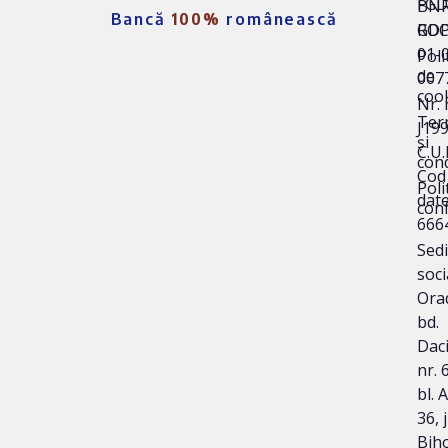
FG
BNR
Bancă
100%
românească
ROC
GD
01-
Poli
de
007
coo
Nr. 
Ter
J19
și
C.U.
cond
Cod
Poli
date
conf
666
Sedi
soci
Ora
bd.
Dac
nr. 
bl. 
36, 
Bih