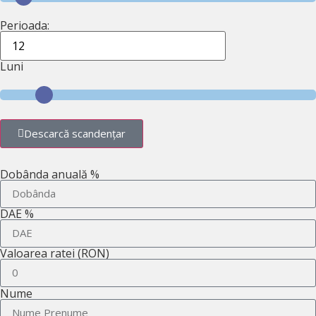
Perioada:
Luni
Descarcă scandențar
Dobânda anuală %
DAE %
Valoarea ratei (RON)
Nume