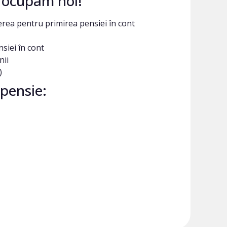
e ocupam noi!
rea pentru primirea pensiei în cont
siei în cont
nii
)
pensie: