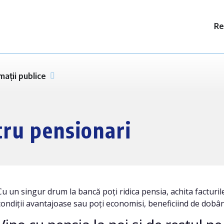
Re
mații publice
tru pensionari
Cu un singur drum la bancă poți ridica pensia, achita facturile 
condiții avantajoase sau poți economisi, beneficiind de dobânz