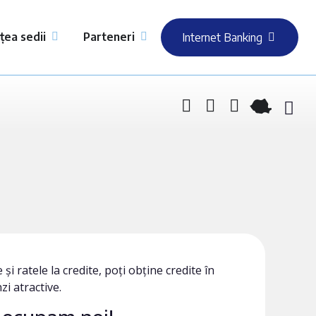
țea sedii
Parteneri
Internet Banking
și ratele la credite, poți obține credite în
i atractive.